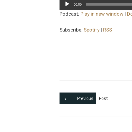
Lecteur
00:00
audio
Podcast:
Play in new window
|
D
Subscribe:
Spotify
|
RSS
Previous
Post