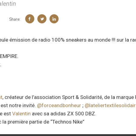
alentin
Share:
seule émission de radio 100% sneakers au monde !!! sur la r
 EMPIRE.
.
at
, créateur de l’association Sport & Solidarité, de la marqu
 est notre invité.
@forceandbonheur
;
@lateliertextilesolidai
e est
Valentin
avec sa adidas ZX 500 DBZ.
 la première partie de “Technos Nike”