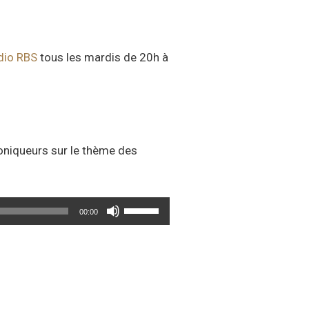
dio RBS
tous les mardis de 20h à
roniqueurs sur le thème des
Utilisez
00:00
les
flèches
haut/bas
pour
augmenter