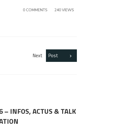
ou
0 COMMENTS
240 VIEWS
diminuer
le
volume.
Next
Post
6 – INFOS, ACTUS & TALK
LATION