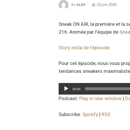
By
ALEX
23 juin 2026
Sneak ON AIR, la première et la 
21h. Animée par l’équipe de
Snea
Story insta de l’épisode
.
Pour cet épisode, nous vous prop
tendances sneakers maximaliste
Lecteur
00:00
audio
Podcast:
Play in new window
|
D
Subscribe:
Spotify
|
RSS