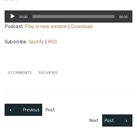
Lecteur
00:00
00:00
audio
Podcast:
Play in new window
|
Download
Subscribe:
Spotify
|
RSS
0 COMMENTS
555 VIEWS
Previous
Post
Next
Post