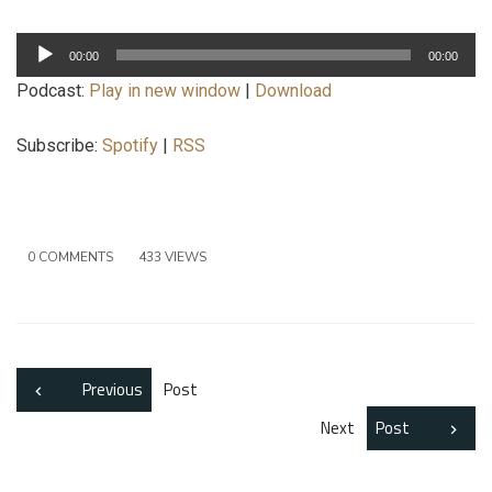
Lecteur
00:00
00:00
audio
Podcast:
Play in new window
|
Download
Subscribe:
Spotify
|
RSS
0 COMMENTS
433 VIEWS
Previous
Post
Next
Post