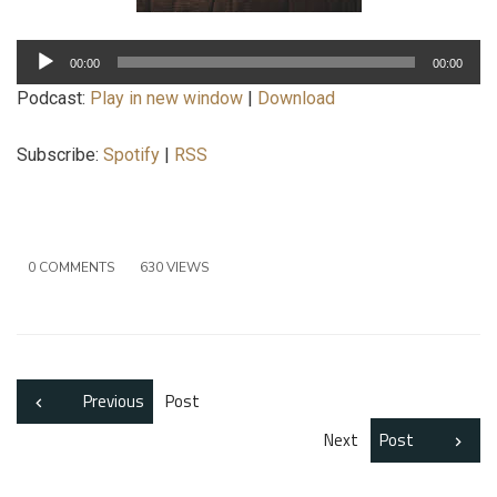
Lecteur
00:00
00:00
audio
Podcast:
Play in new window
|
Download
Subscribe:
Spotify
|
RSS
0 COMMENTS
630 VIEWS
Previous
Post
Next
Post