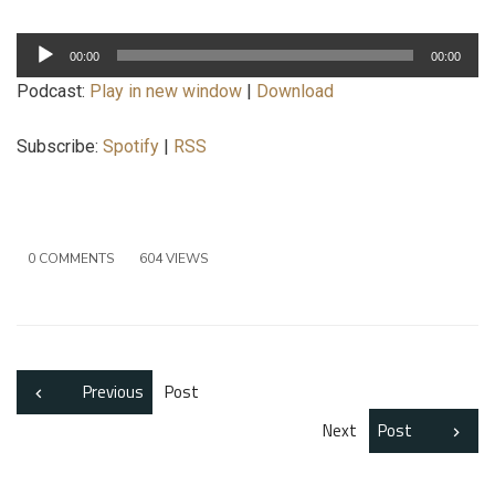
Lecteur
00:00
00:00
audio
Podcast:
Play in new window
|
Download
Subscribe:
Spotify
|
RSS
0 COMMENTS
604 VIEWS
Previous
Post
Next
Post