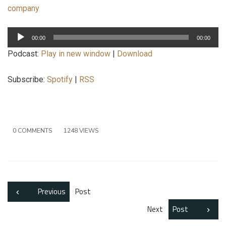
company
Lecteur
00:00
00:00
audio
Podcast:
Play in new window
|
Download
Subscribe:
Spotify
|
RSS
0 COMMENTS
1248 VIEWS
Previous
Post
Next
Post