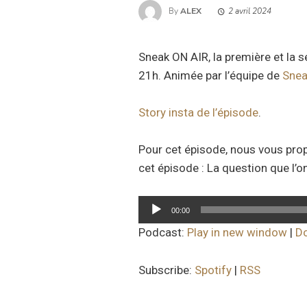
By
ALEX
2 avril 2024
Sneak ON AIR, la première et la 
21h. Animée par l’équipe de
Snea
Story insta de l’épisode
.
Pour cet épisode, nous vous pro
cet épisode : La question que l’on
Lecteur
00:00
audio
Podcast:
Play in new window
|
D
Subscribe:
Spotify
|
RSS