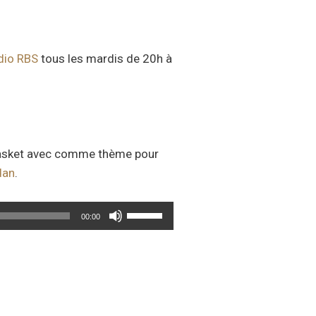
dio RBS
tous les mardis de 20h à
a basket avec comme thème pour
dan
.
Utilisez
00:00
les
flèches
haut/bas
pour
augmenter