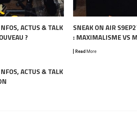
INFOS, ACTUS & TALK
SNEAK ON AIR S9EP2
NOUVEAU ?
: MAXIMALISME VS 
Read
More
INFOS, ACTUS & TALK
ON