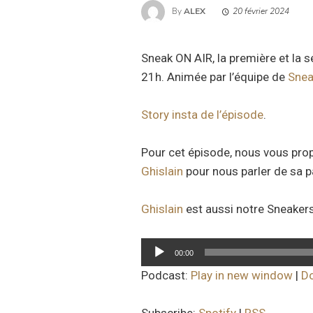
By
ALEX
20 février 2024
Sneak ON AIR, la première et la 
21h. Animée par l’équipe de
Snea
Story insta de l’épisode
.
Pour cet épisode, nous vous prop
Ghislain
pour nous parler de sa p
Ghislain
est aussi notre Sneake
Lecteur
00:00
audio
Podcast:
Play in new window
|
D
Subscribe:
Spotify
|
RSS