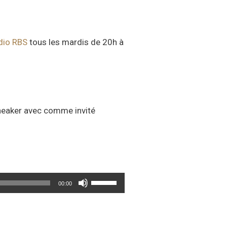
dio RBS
tous les mardis de 20h à
sneaker avec comme invité
Utilisez
00:00
les
flèches
haut/bas