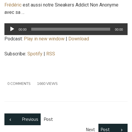
Frédéric
est aussi notre Sneakers Addict Non Anonyme
avec sa …
Lecteur
00:00
00:00
audio
Podcast:
Play in new window
|
Download
Subscribe:
Spotify
|
RSS
0 COMMENTS
1660 VIEWS
Previous
Post
Next
Post