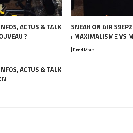
INFOS, ACTUS & TALK
SNEAK ON AIR S9EP2
NOUVEAU ?
: MAXIMALISME VS 
Read
More
INFOS, ACTUS & TALK
ON