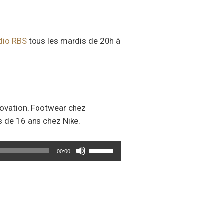
dio RBS
tous les mardis de 20h à
nnovation, Footwear chez
s de 16 ans chez Nike.
Utilisez
00:00
les
flèches
haut/bas
pour
augmenter