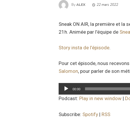
By
ALEX
22 mars 2022
Sneak ON AIR, la première et la 
21h. Animée par l’équipe de
Snea
Story insta de l’épisode
.
Pour cet épisode, nous recevon
Salomon
, pour parler de son mé
Lecteur
00:00
audio
Podcast:
Play in new window
|
D
Subscribe:
Spotify
|
RSS