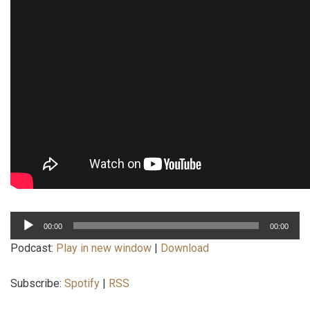
Lecteur
00:00
00:00
audio
Podcast:
Play in new window
|
Download
Subscribe:
Spotify
|
RSS