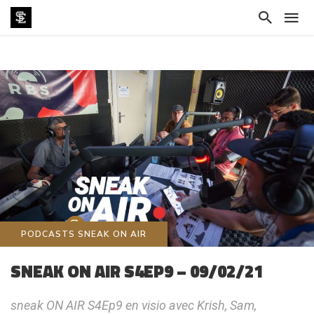
PODCASTS SNEAK ON AIR
SNEAK ON AIR S4EP9 – 09/02/21
sneak ON AIR S4Ep9 en visio avec Krish, Sam,